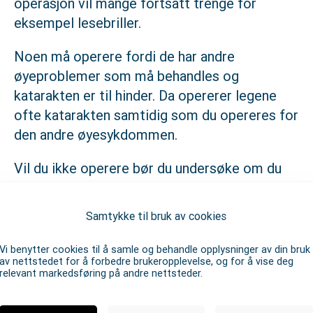
operasjon vil mange fortsatt trenge for
eksempel lesebriller.
Noen må operere fordi de har andre
øyeproblemer som må behandles og
katarakten er til hinder. Da opererer legene
ofte katarakten samtidig som du opereres for
den andre øyesykdommen.
Vil du ikke operere bør du undersøke om du
trenger nye briller, eller om du trenger en brille
i tillegg til den du bruker, for eksempel en
Samtykke til bruk av cookies
lesebrille. Da vil du kunne få mest mulig ut av
det synet du har.
Vi benytter cookies til å samle og behandle opplysninger av din bruk
av nettstedet for å forbedre brukeropplevelse, og for å vise deg
relevant markedsføring på andre nettsteder.
Mulige (men sjeldne)