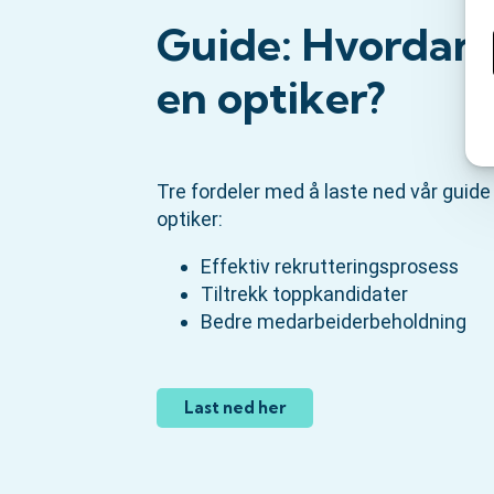
Guide: Hvordan 
en optiker?
Tre fordeler med å laste ned vår guid
optiker:
Effektiv rekrutteringsprosess
Tiltrekk toppkandidater
Bedre medarbeiderbeholdning
Last ned her