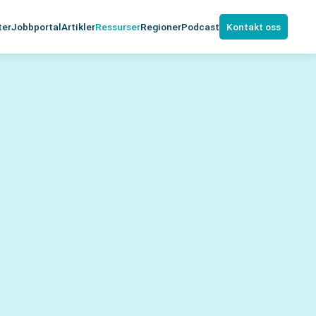
ter
Jobbportal
Artikler
Ressurser
Regioner
Podcast
Kontakt oss