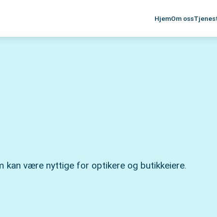
Hjem
Om oss
Tjenes
m kan være nyttige for optikere og butikkeiere.