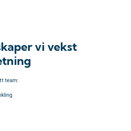
skaper vi vekst
etning
itt team:
ikling