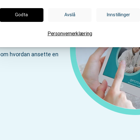
ansetter du
Godta
Avslå
Innstillinger
Personvernerklæring
e om hvordan ansette en