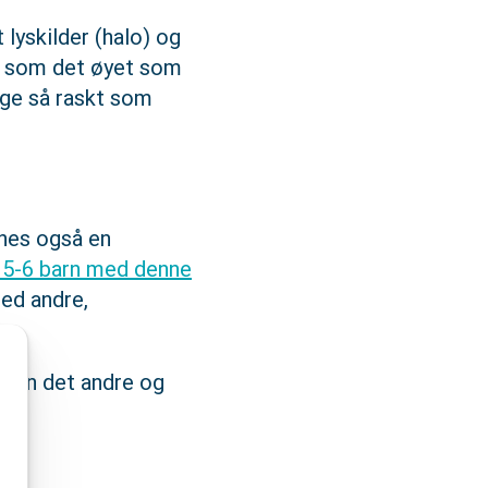
 lyskilder (halo) og
de som det øyet som
ge så raskt som
nnes også en
 5-6 barn med denne
ed andre,
e enn det andre og