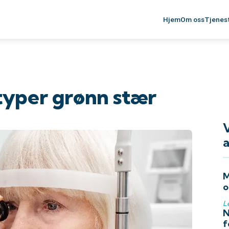
Hjem
Om oss
Tjenes
typer grønn stær
a
M
o
L
N
f