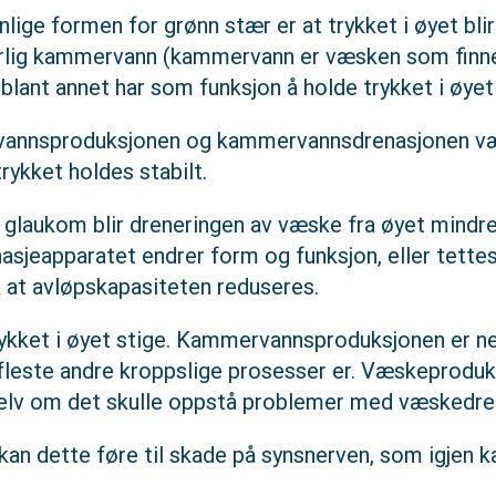
lige formen for grønn stær er at trykket i øyet blir
rlig kammervann (kammervann er væsken som finne
ant annet har som funksjon å holde trykket i øyet 
annsproduksjonen og kammervannsdrenasjonen være
rykket holdes stabilt.
 glaukom blir dreneringen av væske fra øyet mindre.
asjeapparatet endrer form og funksjon, eller tettes
ik at avløpskapasiteten reduseres.
trykket i øyet stige. Kammervannsproduksjonen er n
 fleste andre kroppslige prosesser er. Væskeproduk
selv om det skulle oppstå problemer med væskedre
 kan dette føre til skade på synsnerven, som igjen ka