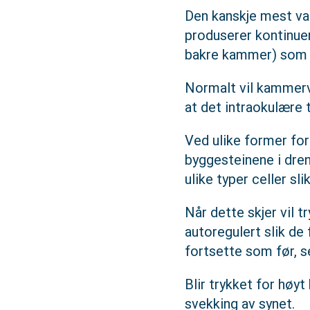
Den kanskje mest van
produserer kontinue
bakre kammer) som bl
Normalt vil kammerv
at det intraokulære t
Ved ulike former for
byggesteinene i dren
ulike typer celler sl
Når dette skjer vil 
autoregulert slik de
fortsette som før, 
Blir trykket for høyt
svekking av synet.