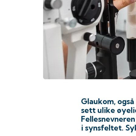
Glaukom, også 
sett ulike øyel
Fellesnevneren 
i synsfeltet. S