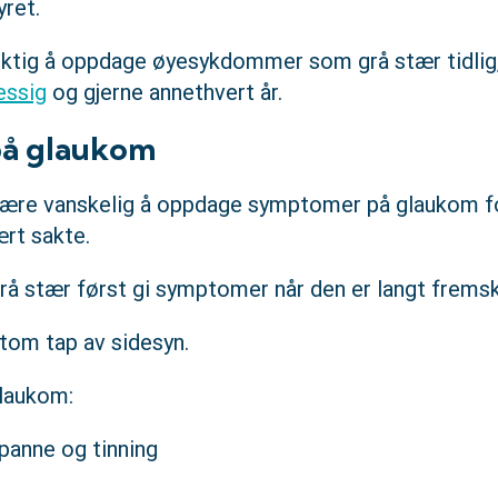
yret.
iktig å oppdage øyesykdommer som grå stær tidlig,
essig
og gjerne annethvert år.
å glaukom
være vanskelig å oppdage symptomer på glaukom 
ært sakte.
l grå stær først gi symptomer når den er langt frems
tom tap av sidesyn.
laukom:
 panne og tinning