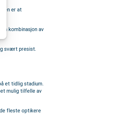
eren er at
r en kombinasjon av
g svært presist.
 et tidlig stadium.
t mulig tilfelle av
 de fleste optikere