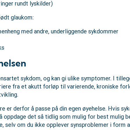
inger rundt lyskilder)
ødt glaukom:
enheng med andre, underliggende sykdommer
ks
helsen
nsartet sykdom, og kan gi ulike symptomer. I tilleg
ere fra et akutt forløp til varierende, kroniske fo
vikling.
øre er derfor å passe på din egen øyehelse. Hvis s
 å oppdage det så tidlig som mulig for best mulig b
te, selv om du ikke opplever synsproblemer i form a