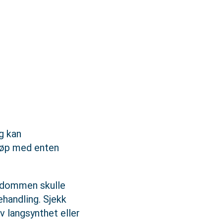
g kan
rløp med enten
ykdommen skulle
ehandling. Sjekk
v langsynthet eller