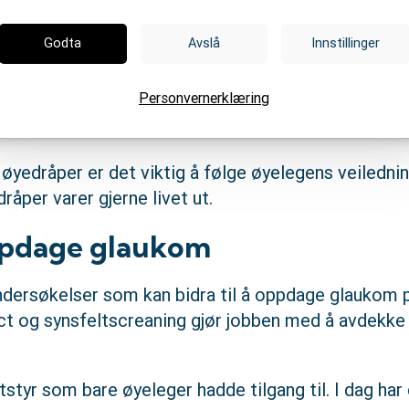
andlingsmetoder når en diagnose stilles. Fellesnevn
Godta
Avslå
Innstillinger
 til et nivå som synsnerven tåler.
Personvernerklæring
omføres med laser, operasjon eller øyedråper, elle
yedråper er det viktig å følge øyelegens veilednin
åper varer gjerne livet ut.
pdage glaukom
ndersøkelser som kan bidra til å oppdage glaukom på
t og synsfeltscreaning gjør jobben med å avdekke e
tstyr som bare øyeleger hadde tilgang til. I dag har