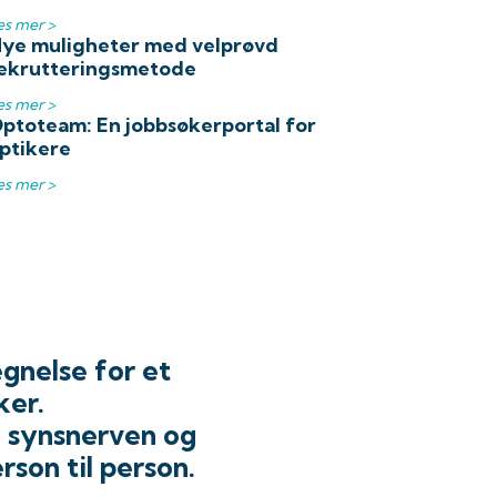
es mer >
ye muligheter med velprøvd
ekrutteringsmetode
es mer >
ptoteam: En jobbsøkerportal for
ptikere
es mer >
gnelse for et
ker.
i synsnerven og
rson til person.