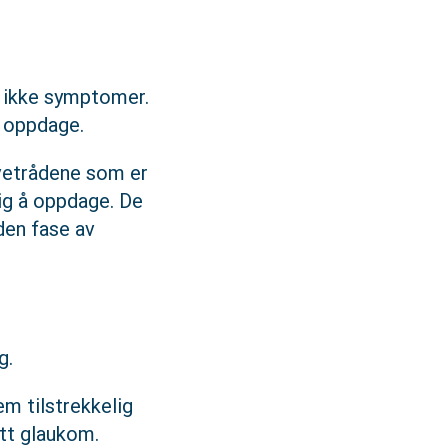
is ikke symptomer.
å oppdage.
vetrådene som er
lig å oppdage. De
den fase av
ig.
m tilstrekkelig
utt glaukom.