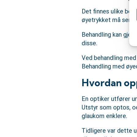
Det finnes ulike beh
øyetrykket må senkes
Behandling kan gjenn
disse.
Ved behandling med ø
Behandling med øyedr
Hvordan op
En optiker utfører u
Utstyr som optos, oc
glaukom enklere.
Tidligere var dette u