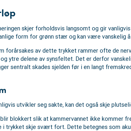
løp
eneringen skjer forholdsvis langsomt og gir vanligv
anlige form for grønn stær og kan være vanskelig 
 forårsakes av dette trykket rammer ofte de ner
e og ytre delene av synsfeltet. Det er derfor vanske
ger sentralt skades sjelden før i en langt fremskre
om
igvis utvikler seg sakte, kan det også skje plutsel
lir blokkert slik at kammervannet ikke kommer fre
e i trykket skje svært fort. Dette betegnes som ak