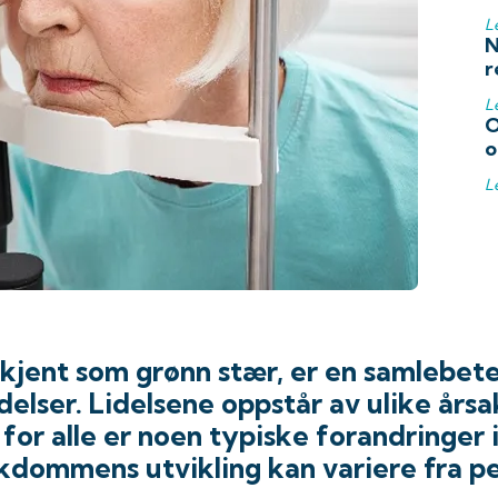
L
N
r
L
O
o
L
kjent som grønn stær, er en samlebete
idelser. Lidelsene oppstår av ulike årsa
for alle er noen typiske forandringer 
ykdommens utvikling kan variere fra pe