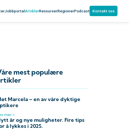
ter
Jobbportal
Artikler
Ressurser
Regioner
Podcast
Kontakt oss
Våre mest populære
rtikler
øt Marcela – en av våre dyktige
ptikere
es mer >
ytt år og nye muligheter. Fire tips
or å lykkes i 2025.