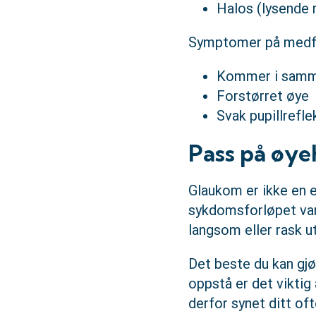
Halos (lysende r
Symptomer på medf
Kommer i samm
Forstørret øye
Svak pupillrefle
Pass på øye
Glaukom er ikke en e
sykdomsforløpet vari
langsom eller rask ut
Det beste du kan gj
oppstå er det viktig
derfor synet ditt of