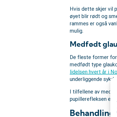
Hvis dette skjer vil 
øyet blir rødt og sm
rammes er også van
mulig.
Medfødt gla
De fleste former fo
medfødt type glauk
lidelsen hvert år i N
underliggende sykd
I tilfellene av medf
pupillerefleksen er 
Behandling