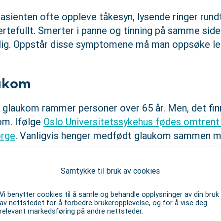
pasienten ofte oppleve tåkesyn, lysende ringer rundt
ertefullt. Smerter i panne og tinning på samme si
lig. Oppstår disse symptomene må man oppsøke le
ukom
r glaukom rammer personer over 65 år. Men, det fi
om. Ifølge
Oslo Universitetssykehus fødes omtrent
orge
. Vanligvis henger medfødt glaukom sammen m
ommer.
Samtykke til bruk av cookies
ødt glaukom vil det ene øyet gjerne være noe størr
svakere.
Vi benytter cookies til å samle og behandle opplysninger av din bruk
av nettstedet for å forbedre brukeropplevelse, og for å vise deg
 av glaukom
relevant markedsføring på andre nettsteder.