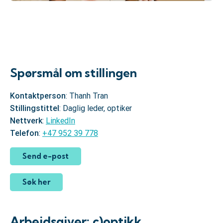
Spørsmål om stillingen
Kontaktperson
: Thanh Tran
Stillingstittel
: Daglig leder, optiker
Nettverk
:
LinkedIn
Telefon
:
+47 952 39 778
Send e-post
Søk her
Arbeidsgiver: c)optikk