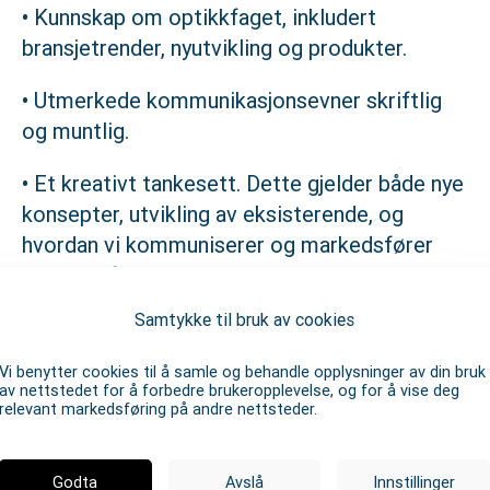
• Kunnskap om optikkfaget, inkludert
bransjetrender, nyutvikling og produkter.
• Utmerkede kommunikasjonsevner skriftlig
og muntlig.
• Et kreativt tankesett. Dette gjelder både nye
konsepter, utvikling av eksisterende, og
hvordan vi kommuniserer og markedsfører
oss mot forbruker og butikkene.
Samtykke til bruk av cookies
• Gode dataferdigheter
Vi benytter cookies til å samle og behandle opplysninger av din bruk
• Evnen til å holde engasjerende
av nettstedet for å forbedre brukeropplevelse, og for å vise deg
presentasjoner og webinarer.
relevant markedsføring på andre nettsteder.
• Organisatoriske ferdigheter til å håndtere
Godta
Avslå
Innstillinger