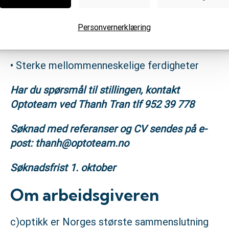
flere oppgaver samtidig.
• Evnen til å jobbe selvstendig, men samtidig
Personvernerklæring
jobbe godt i team
• Sterke mellommenneskelige ferdigheter
Har du spørsmål til stillingen, kontakt
Optoteam ved Thanh Tran tlf 952 39 778
Søknad med referanser og CV sendes på e-
post: thanh@optoteam.no
Søknadsfrist 1. oktober
Om arbeidsgiveren
c)optikk er Norges største sammenslutning