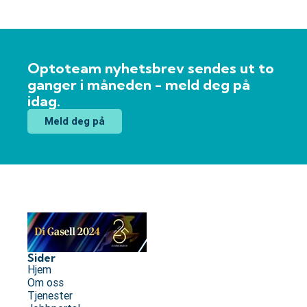
Optoteam nyhetsbrev sendes ut to
ganger i måneden - meld deg på
idag.
Meld deg på
Sider
Hjem
Om oss
Tjenester