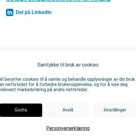
Del på LinkedIn
Samtykke til bruk av cookies
Last ned Guide: Slik skaper
Vi benytter cookies til å samle og behandle opplysninger av din bruk
vi vekst for din forretning
av nettstedet for å forbedre brukeropplevelse, og for å vise deg
relevant markedsføring på andre nettsteder.
Godta
Avslå
Innstillinger
Personvernerklæring