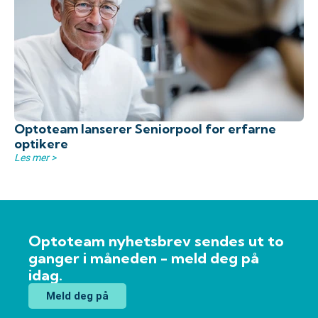
Optoteam lanserer Seniorpool for erfarne
optikere
Les mer >
Optoteam nyhetsbrev sendes ut to
ganger i måneden - meld deg på
idag.
Meld deg på