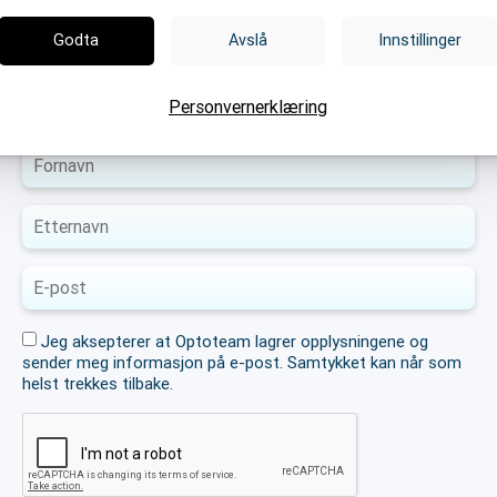
Last ned Guide: Hvorfor
Godta
Avslå
Innstillinger
jobbe i Optoteam?
Personvernerklæring
Jeg aksepterer at Optoteam lagrer opplysningene og
sender meg informasjon på e-post. Samtykket kan når som
helst trekkes tilbake.