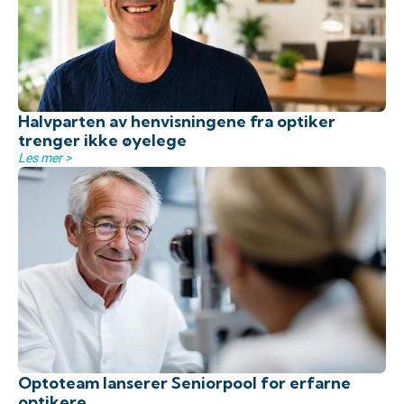
Halvparten av henvisningene fra optiker
trenger ikke øyelege
Les mer >
Optoteam lanserer Seniorpool for erfarne
optikere