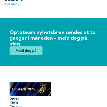
Les mer >
Optoteam nyhetsbrev sendes ut to
ganger i måneden - meld deg på
idag.
Meld deg på
Sider
Hjem
Om oss