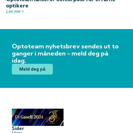
optikere
Les mer >
Optoteam nyhetsbrev sendes ut to
ganger i måneden - meld deg på
idag.
Meld deg på
Sider