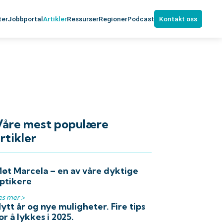
ter
Jobbportal
Artikler
Ressurser
Regioner
Podcast
Kontakt oss
Våre mest populære
rtikler
øt Marcela – en av våre dyktige
ptikere
es mer >
ytt år og nye muligheter. Fire tips
or å lykkes i 2025.