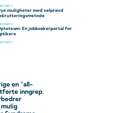
es mer >
ye muligheter med velprøvd
ekrutteringsmetode
es mer >
ptoteam: En jobbsøkerportal for
ptikere
es mer >
ge en “all-
tførte inngrep.
rbedrer
 mulig