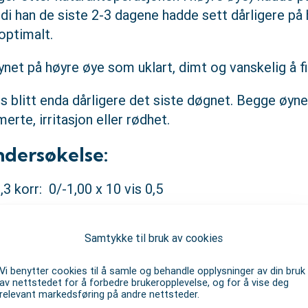
di han de siste 2-3 dagene hadde sett dårligere på
optimalt.
net på høyre øye som uklart, dimt og vanskelig å f
 blitt enda dårligere det siste døgnet. Begge øyn
rte, irritasjon eller rødhet.
ndersøkelse:
,3 korr: 0/-1,00 x 10 vis 0,5
,8 korr: +0,75/-1,25 x 3 vis 1,0
Samtykke til bruk av cookies
 Amslers test viser metamorfopsier sentralt. Dis
Vi benytter cookies til å samle og behandle opplysninger av din bruk
ne sentralt er senket.
av nettstedet for å forbedre brukeropplevelse, og for å vise deg
relevant markedsføring på andre nettsteder.
ormalt ut, med fin kornea og endotel. Blekt ytre.