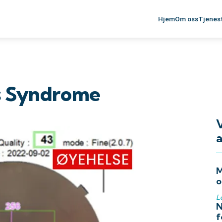
Hjem
Om oss
Tjenes
ss Syndrome
a
M
o
L
N
f