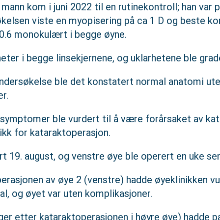
mann kom i juni 2022 til en rutinekontroll; han var 
kelsen viste en myopisering på ca 1 D og beste ko
il 0.6 monokulært i begge øyne.
eter i begge linsekjernene, og uklarhetene ble grade
ndersøkelse ble det konstatert normal anatomi uten
r.
symptomer ble vurdert til å være forårsaket av kat
nikk for kataraktoperasjon.
t 19. august, og venstre øye ble operert en uke se
erasjonen av øye 2 (venstre) hadde øyeklinikken vu
l, og øyet var uten komplikasjoner.
er etter kataraktoperasjonen i høyre øye) hadde pa