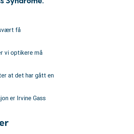
ass Syndrome.
svært få
er vi optikere må
er at det har gått en
jon er Irvine Gass
er