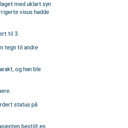
plaget med uklart syn
rrigerte visus hadde
rt til 3.
 tegn til andre
arakt, og han ble
nere.
rdert status på
sienten bestilt en