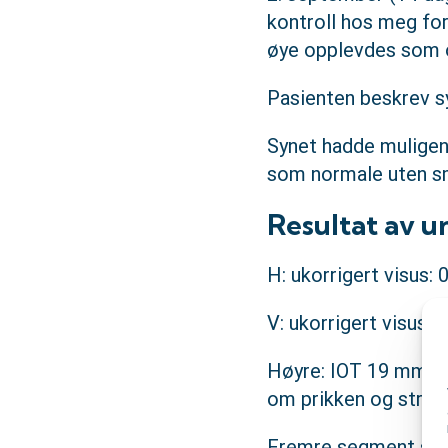
kontroll hos meg for
øye opplevdes som 
Pasienten beskrev sy
Synet hadde muligens
som normale uten sme
Resultat av u
H: ukorrigert visus: 0
V: ukorrigert visus: 0
Høyre: IOT 19 mmHg.
om prikken og streke
Fremre segment så n