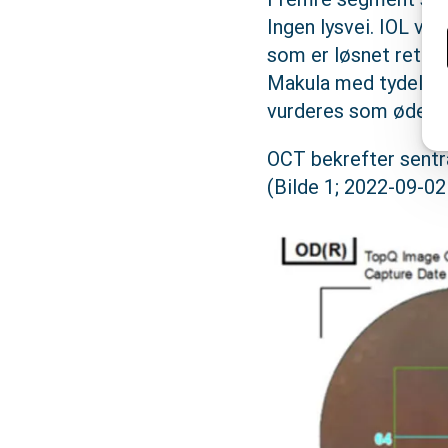
Ingen lysvei. IOL ve
som er løsnet rett o
Makula med tydelig u
vurderes som ødemat
OCT bekrefter sentra
(Bilde 1; 2022-09-02