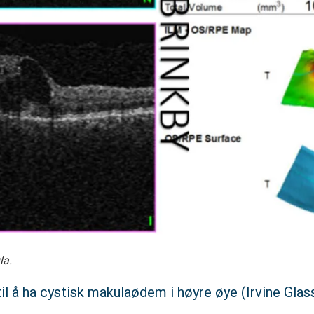
la.
il å ha cystisk makulaødem i høyre øye (Irvine Gla