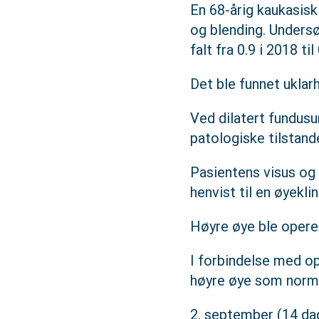
En 68-årig kaukasisk 
og blending. Undersø
falt fra 0.9 i 2018 t
Det ble funnet uklarh
Ved dilatert fundusu
patologiske tilstande
Pasientens visus og 
henvist til en øyekli
Høyre øye ble operer
I forbindelse med op
høyre øye som norma
2. september (14 dag