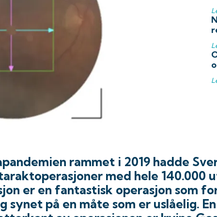
L
N
r
L
O
o
L
apandemien rammet i 2019 hadde Sveri
ataraktoperasjoner med hele 140.000 u
jon er en fantastisk operasjon som fo
og synet på en måte som er uslåelig. En