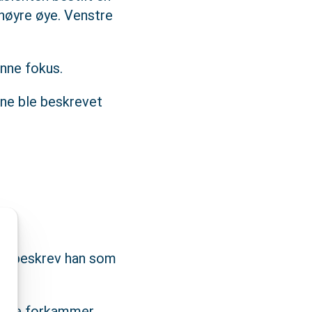
 høyre øye. Venstre
inne fokus.
ene ble beskrevet
se beskrev han som
 Dype forkammer.