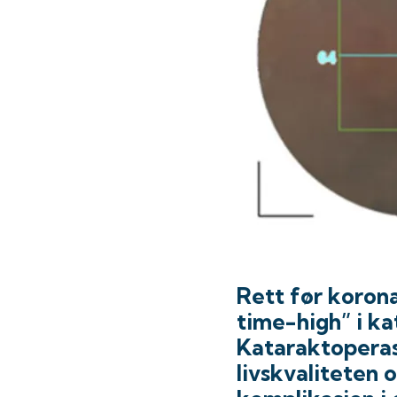
Rett før koron
time-high” i k
Kataraktoperas
livskvaliteten 