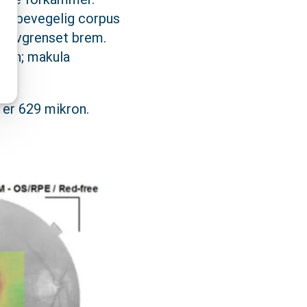
ing: bevegelig corpus
velavgrenset brem.
sjon; makula
g.
 er 629 mikron.