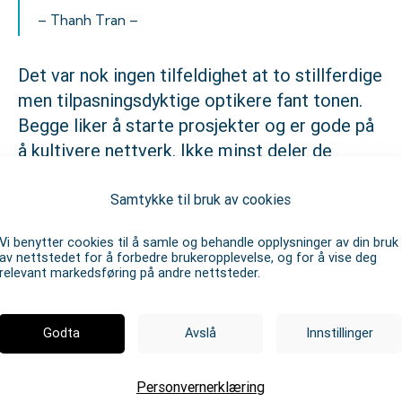
– Thanh Tran –
Det var nok ingen tilfeldighet at to stillferdige
men tilpasningsdyktige optikere fant tonen.
Begge liker å starte prosjekter og er gode på
å kultivere nettverk. Ikke minst deler de
avsmak for å utlevere seg selv på sosiale
medier og lignende.
Samtykke til bruk av cookies
Bak den lysskye duoen står Arne med en klar
Vi benytter cookies til å samle og behandle opplysninger av din bruk
av nettstedet for å forbedre brukeropplevelse, og for å vise deg
mening om at begge bør tre inn i søkelyset
relevant markedsføring på andre nettsteder.
for å vise verden hvem de er. Riktignok har
Optoteam vokst raskt uten alt for mye fokus
Godta
Avslå
Innstillinger
på bakmennene, en suksess som er bygget på
trioens forskjellige styrker.
Personvernerklæring