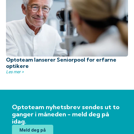
Optoteam lanserer Seniorpool for erfarne
optikere
Les mer >
Optoteam nyhetsbrev sendes ut to
ganger i måneden - meld deg på
idag.
Meld deg på