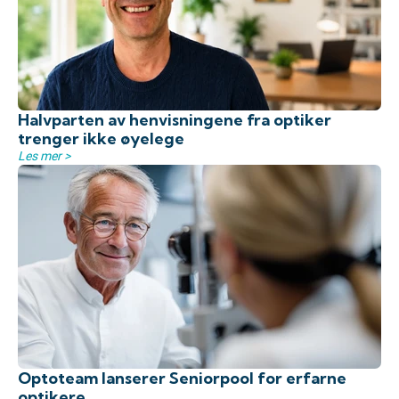
Halvparten av henvisningene fra optiker
trenger ikke øyelege
Les mer >
Optoteam lanserer Seniorpool for erfarne
optikere