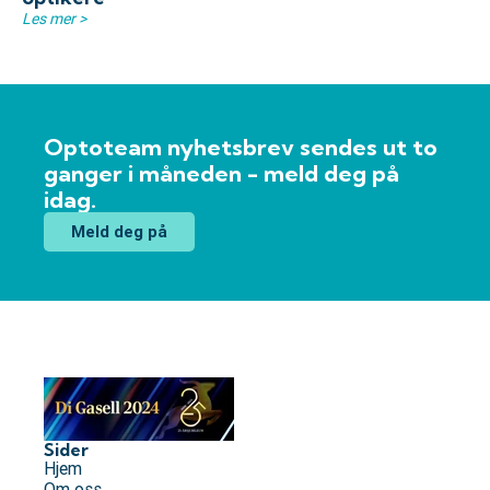
Les mer >
Optoteam nyhetsbrev sendes ut to
ganger i måneden - meld deg på
idag.
Meld deg på
Sider
Hjem
Om oss