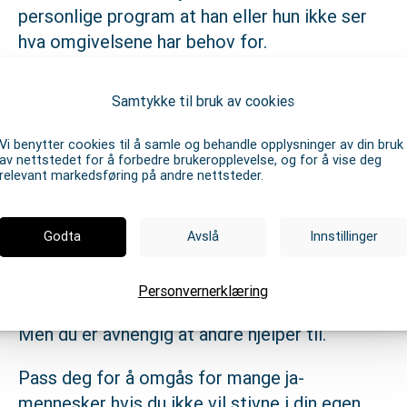
personlige program at han eller hun ikke ser
hva omgivelsene har behov for.
Gjør deg kjent med
Samtykke til bruk av cookies
programmet ditt
Vi benytter cookies til å samle og behandle opplysninger av din bruk
av nettstedet for å forbedre brukeropplevelse, og for å vise deg
Å gjøre seg kjent med sitt eget program er å
relevant markedsføring på andre nettsteder.
utvikle selvinnsikt, selve grunnlaget for egen
utvikling og relasjonsbygging med andre. Når
Godta
Avslå
Innstillinger
selvinnsikten øker, kan du lære deg å
motarbeide de svakheter programmet
medfører.
Personvernerklæring
Men du er avhengig at andre hjelper til.
Pass deg for å omgås for mange ja-
mennesker hvis du ikke vil stivne i din egen