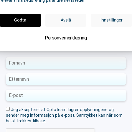
relevant markedsføring på andre nettsteder.
Godta
Avslå
Innstillinger
Last ned Guide: Slik skaper
vi vekst for din forretning
Personvernerklæring
Jeg aksepterer at Optoteam lagrer opplysningene og
sender meg informasjon på e-post. Samtykket kan når som
helst trekkes tilbake.